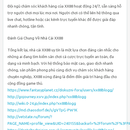
Đội ngũ chăm sóc khách hàng của XX88 hoạt động 24/7, sẵn sàng hỗ
trợ người chơi mọi lúc mọi nơi. Người chơi có thể liên hệ thông qua
live chat, hotline hoặc các kênh trực tuyến khác để được giải đáp
nhanh chóng, tận tình.
Đánh Giá Chung Về Nhà Cái XX88
Tổng kết lại, nhà cái XX88 uy tín là một lựa chọn đáng cân nhắc cho
những ai đang tìm kiếm sân chơi cá cược trực tuyến an toàn, đa
dạng và minh bạch. Với hệ thống bảo mật cao, giao dịch nhanh
chóng, sản phẩm phong phú cùng dịch vụ chăm sóc khách hàng
chuyên nghiệp, XX88 xứng đáng là điểm đến giải trí hàng đầu cho
cộng đồng game thủ.
https://www.fantasyplanet.cz/diskuzni-fora/users/xx88blogg/
http://gojourney.xsrv.jp/index.php?xx88blogg
http://wiki.0-24.jp/index.php?xx88blogg
https://md.chaosdorf.de/s/gVTpG-PW1K
http://vetstate.ru/forum/?
PAGE_NAME=profile_view&UID=240155&backurl=%2Fforum%2F%3FP