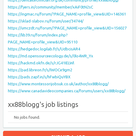
https://dentaltechnician.org.uk/community/profile/xx88blogg/
https://fyers.in/community/member/xAiF0tN2sC
https://ingmac.ru/forum/?PAGE_NAME=profile_view&UID=146361
https://sklad-slabov.ru/forum/user/34744/
https://umczdt.ru/forum/?PAGE_NAME=profile_view&UID=156027
https://lib39.ru/forum/index.php?
PAGE_NAME=profile_view&UID=95110
https://hedgedoc.logilab.fr/s/UdbcisAR4
https://md.opensourceecology.de/s/0lo4WR_Yx
https://hackmd.okfn.de/s/rJG41IELWl
https://pad.libreon.fr/s/IWOCe9gm2
https://pads.zapf.in/s/hFwbiQuYBX
https://www.montessorijobsuk.co.uk/author/xx88blogg/
https://www.canadavideocompanies.ca/forums/users/xx88blogg/
xx88blogg's job listings
No jobs found.