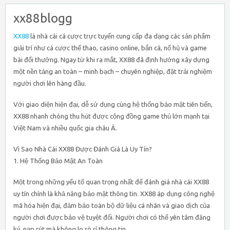
xx88blogg
XX88
là nhà cái cá cược trực tuyến cung cấp đa dạng các sản phẩm
giải trí như cá cược thể thao, casino online, bắn cá, nổ hũ và game
bài đổi thưởng. Ngay từ khi ra mắt, XX88 đã định hướng xây dựng
một nền tảng an toàn – minh bạch – chuyên nghiệp, đặt trải nghiệm
người chơi lên hàng đầu.
Với giao diện hiện đại, dễ sử dụng cùng hệ thống bảo mật tiên tiến,
XX88 nhanh chóng thu hút được cộng đồng game thủ lớn mạnh tại
Việt Nam và nhiều quốc gia châu Á.
Vì Sao Nhà Cái XX88 Được Đánh Giá Là Uy Tín?
1. Hệ Thống Bảo Mật An Toàn
Một trong những yếu tố quan trọng nhất để đánh giá nhà cái XX88
uy tín chính là khả năng bảo mật thông tin. XX88 áp dụng công nghệ
mã hóa hiện đại, đảm bảo toàn bộ dữ liệu cá nhân và giao dịch của
người chơi được bảo vệ tuyệt đối. Người chơi có thể yên tâm đăng
ký, nạp rút mà không lo rò rỉ thông tin.