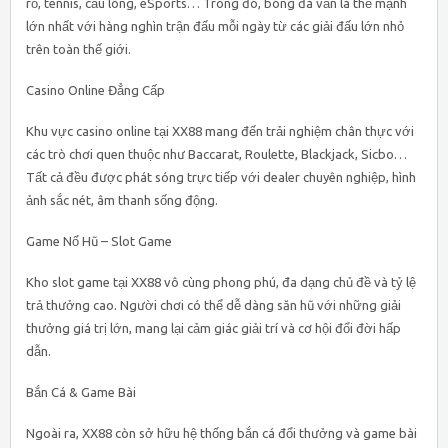
rổ, tennis, cầu lông, eSports… Trong đó, bóng đá vẫn là thế mạnh
lớn nhất với hàng nghìn trận đấu mỗi ngày từ các giải đấu lớn nhỏ
trên toàn thế giới.
Casino Online Đẳng Cấp
Khu vực casino online tại XX88 mang đến trải nghiệm chân thực với
các trò chơi quen thuộc như Baccarat, Roulette, Blackjack, Sicbo…
Tất cả đều được phát sóng trực tiếp với dealer chuyên nghiệp, hình
ảnh sắc nét, âm thanh sống động.
Game Nổ Hũ – Slot Game
Kho slot game tại XX88 vô cùng phong phú, đa dạng chủ đề và tỷ lệ
trả thưởng cao. Người chơi có thể dễ dàng săn hũ với những giải
thưởng giá trị lớn, mang lại cảm giác giải trí và cơ hội đổi đời hấp
dẫn.
Bắn Cá & Game Bài
Ngoài ra, XX88 còn sở hữu hệ thống bắn cá đổi thưởng và game bài