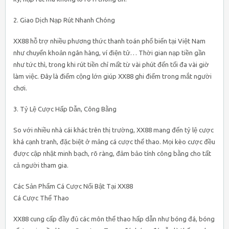
2. Giao Dịch Nạp Rút Nhanh Chóng
XX88 hỗ trợ nhiều phương thức thanh toán phổ biến tại Việt Nam
như chuyển khoản ngân hàng, ví điện tử… Thời gian nạp tiền gần
như tức thì, trong khi rút tiền chỉ mất từ vài phút đến tối đa vài giờ
làm việc. Đây là điểm cộng lớn giúp XX88 ghi điểm trong mắt người
chơi.
3. Tỷ Lệ Cược Hấp Dẫn, Công Bằng
So với nhiều nhà cái khác trên thị trường, XX88 mang đến tỷ lệ cược
khá cạnh tranh, đặc biệt ở mảng cá cược thể thao. Mọi kèo cược đều
được cập nhật minh bạch, rõ ràng, đảm bảo tính công bằng cho tất
cả người tham gia.
Các Sản Phẩm Cá Cược Nổi Bật Tại XX88
Cá Cược Thể Thao
XX88 cung cấp đầy đủ các môn thể thao hấp dẫn như bóng đá, bóng