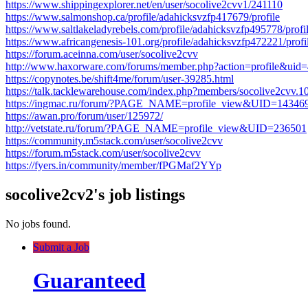
https://www.shippingexplorer.net/en/user/socolive2cvv1/241110
https://www.salmonshop.ca/profile/adahicksvzfp417679/profile
https://www.saltlakeladyrebels.com/profile/adahicksvzfp495778/profi
https://www.africangenesis-101.org/profile/adahicksvzfp472221/profi
https://forum.aceinna.com/user/socolive2cvv
http://www.haxorware.com/forums/member.php?action=profile&uid
https://copynotes.be/shift4me/forum/user-39285.html
https://talk.tacklewarehouse.com/index.php?members/socolive2cvv.1
https://ingmac.ru/forum/?PAGE_NAME=profile_view&UID=14346
https://awan.pro/forum/user/125972/
http://vetstate.ru/forum/?PAGE_NAME=profile_view&UID=236501
https://community.m5stack.com/user/socolive2cvv
https://forum.m5stack.com/user/socolive2cvv
https://fyers.in/community/member/fPGMaf2YYp
socolive2cv2's job listings
No jobs found.
Submit a Job
Guaranteed