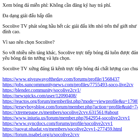
Xem bóng đá miễn phí: Không cần đăng ký hay trả phí.
Đa dạng giải đấu hấp dẫn
Socolive TV phát sóng hầu hết các giải đấu lớn nhỏ trên thế giới n
đỉnh cao.
Vì sao nên chọn Socolive?
So với nhiều nền tảng khác, Socolive trực tiếp bóng đá luôn được đán
yêu bóng đá tin tưởng và lựa chọn.
Socolive TV xứng đáng là kênh trực tiếp bóng đá chất lượng cao ch
https://www.giveawayoftheday.com/forums/profile/1568437
https://jobs.suncommunitynews.com/profiles/7755493-soco-live2cv
https://blender.community/socolive2cv1/
https://newspicks.com/user/12090408/
https://reactos.org/forum/memberlist.php?mode=viewprofile&u=179
https://jerseyboysblog.com/forum/member.php?action=profile&uid=
https://xtremepape.rs/members/socolive2cvv.631561/#about
https://www.iniuria.us/forum/member.php?642954-socolive2cvv1
https://www.syncdocs.com/forums/profile/socolive2cvv1
https://raovat.nhadat.vn/members/socolive2cvv1-277459.html
https://forum.issabel.org/u/socolive2cvv