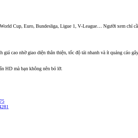
hư World Cup, Euro, Bundesliga, Ligue 1, V-League… Người xem chỉ cần
h giá cao nhờ giao diện thân thiện, tốc độ tải nhanh và ít quảng cáo 
uẩn HD mà bạn không nên bỏ lỡ.
875
74281