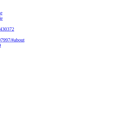
le
le
=430372
07997/#about
9