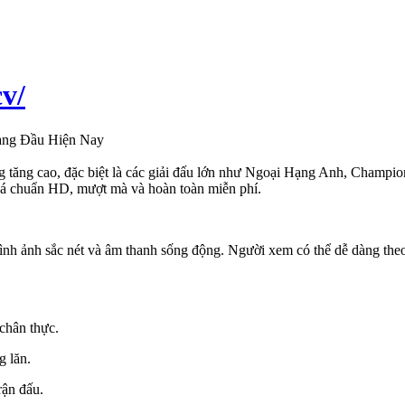
cv/
àng Đầu Hiện Nay
g tăng cao, đặc biệt là các giải đấu lớn như Ngoại Hạng Anh, Champio
á chuẩn HD, mượt mà và hoàn toàn miễn phí.
hình ảnh sắc nét và âm thanh sống động. Người xem có thể dễ dàng theo d
 chân thực.
g lăn.
rận đấu.