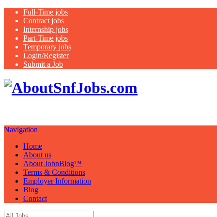
Full-Time jobs
Contract jobs
Internship jobs
Part-Time jobs
Temporary jobs
Login/Register
Submit a Job
Skilled Nurs
and Blog "Imagine Your Possibiliti
Navigation
Home
About us
About JobnBlog™
Terms & Conditions
Employer Information
Blog
Contact