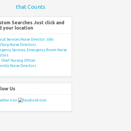
that Counts
stom Searches Just click and
d your location
ical Services Nurse Director Jobs
Surg Nurse Directors
rgency Services, Emergency Room Nurse
ctors
Chief Nursing Officer
rnity Nurse Directors
llow Us