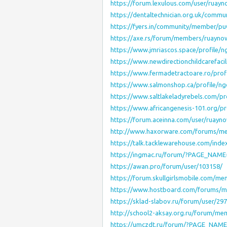
https://forum.lexulous.com/user/ruay
https://dentaltechnician.org.uk/commu
https://fyers.in/community/member/p
https://axe.rs/forum/members/ruayn
https://www.jmriascos.space/profile/
https://www.newdirectionchildcarefaci
https://www.fermadetractoare.ro/prof
https://www.salmonshop.ca/profile/ng
https://www.saltlakeladyrebels.com/pr
https://www.africangenesis-101.org/pr
https://forum.aceinna.com/user/ruayn
http://www.haxorware.com/forums/me
https://talk.tacklewarehouse.com/in
https://ingmac.ru/forum/?PAGE_NAME
https://awan.pro/forum/user/103158/
https://forum.skullgirlsmobile.com/
https://www.hostboard.com/forums/m
https://sklad-slabov.ru/forum/user/29
http://school2-aksay.org.ru/forum/me
https://umczdt.ru/forum/?PAGE_NAME