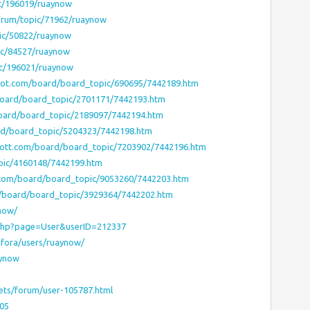
c/196019/ruaynow
orum/topic/71962/ruaynow
ic/50822/ruaynow
ic/84527/ruaynow
ic/196021/ruaynow
spot.com/board/board_topic/690695/7442189.htm
board/board_topic/2701171/7442193.htm
board/board_topic/2189097/7442194.htm
d/board_topic/5204323/7442198.htm
cott.com/board/board_topic/7203902/7442196.htm
opic/4160148/7442199.htm
.com/board/board_topic/9053260/7442203.htm
m/board/board_topic/3929364/7442202.htm
ynow/
.php?page=User&userID=212337
-fora/users/ruaynow/
aynow
ets/forum/user-105787.html
c05