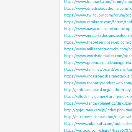
https://www.bonback.com/forum/topi
https://www.driedsquidathome.com/f
https://www.fw-follow.com/forum/top
https://www.cemkrete.com/forum/top
https://www.navacool.com/forum/top
https://www.mrclarksdesigns.builder
https://www.thepetservicesweb.com/
https://www.milliescentedrocks.com/
https://www.wordsdomatter.com/boar
https://www.greencarpetcleaningpres
https://www.tai-ji.net/board/board_t
https://www.crossroadsbaitandtackle
https://www.thepartyservicesweb.co
http://jobboard.piasd.org/author/rua
https://allods.my.games/forum/index
https://www.fantasyplanet.cz/diskuzni
http://gojourney.xsrv.jp/index.php?ru
http://hi-careers.com/author/ruaynow/
https://www.zubersoft.com/mobileshe
https://writexo.com/share/7b2ea6707