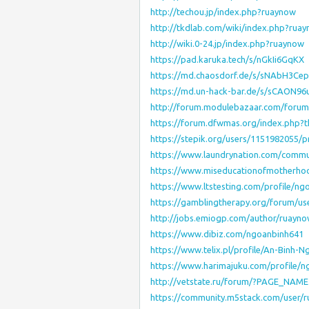
http://techou.jp/index.php?ruaynow
http://tkdlab.com/wiki/index.php?rua
http://wiki.0-24.jp/index.php?ruaynow
https://pad.karuka.tech/s/nGkIi6GqKX
https://md.chaosdorf.de/s/sNAbH3Cep
https://md.un-hack-bar.de/s/sCAON96
http://forum.modulebazaar.com/forum
https://forum.dfwmas.org/index.php?
https://stepik.org/users/1151982055/pr
https://www.laundrynation.com/commu
https://www.miseducationofmotherhoo
https://www.ltstesting.com/profile/ng
https://gamblingtherapy.org/forum/us
http://jobs.emiogp.com/author/ruayno
https://www.dibiz.com/ngoanbinh641
https://www.telix.pl/profile/An-Binh-N
https://www.harimajuku.com/profile/n
http://vetstate.ru/forum/?PAGE_NAM
https://community.m5stack.com/user/