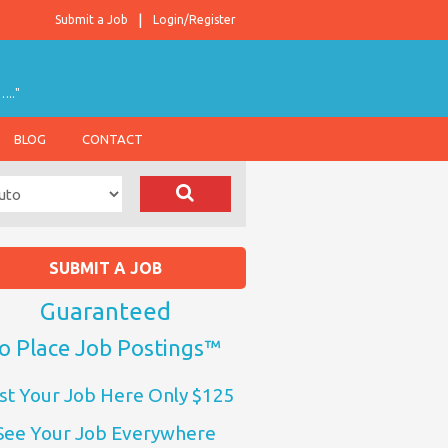
Submit a Job
Login/Register
….."
BLOG
CONTACT
SUBMIT A JOB
Guaranteed
o Place Job Postings™
st Your Job Here Only $125
See Your Job Everywhere