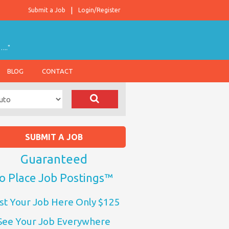
Submit a Job
Login/Register
….."
BLOG
CONTACT
SUBMIT A JOB
Guaranteed
o Place Job Postings™
st Your Job Here Only $125
See Your Job Everywhere