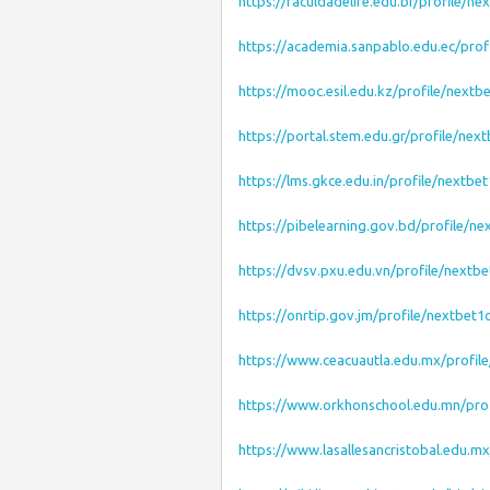
https://faculdadelife.edu.br/profile/ne
https://academia.sanpablo.edu.ec/prof
https://mooc.esil.edu.kz/profile/nextb
https://portal.stem.edu.gr/profile/nex
https://lms.gkce.edu.in/profile/nextbe
https://pibelearning.gov.bd/profile/ne
https://dvsv.pxu.edu.vn/profile/nextb
https://onrtip.gov.jm/profile/nextbet1
https://www.ceacuautla.edu.mx/profile
https://www.orkhonschool.edu.mn/prof
https://www.lasallesancristobal.edu.m