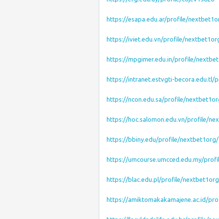
https://esapa.edu.ar/profile/nextbet1o
https://iviet.edu.vn/profile/nextbet1or
https://mpgimer.edu.in/profile/nextbe
https://intranet.estvgti-becora.edu.tl/
https://ncon.edu.sa/profile/nextbet1or
https://hoc.salomon.edu.vn/profile/ne
https://bbiny.edu/profile/nextbet1org/
https://umcourse.umcced.edu.my/profi
https://blac.edu.pl/profile/nextbet1org
https://amiktomakakamajene.ac.id/pro