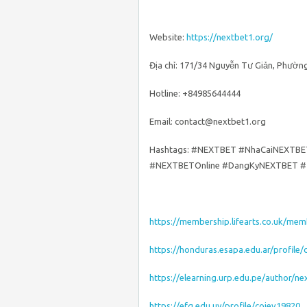
Website:
https://nextbet1.org/
Địa chỉ: 171/34 Nguyễn Tư Giản, Phườn
Hotline: +84985644444
Email: contact@nextbet1.org
Hashtags: #NEXTBET #NhaCaiNEXTB
#NEXTBETOnline #DangKyNEXTBET #
https://membership.lifearts.co.uk/me
https://honduras.esapa.edu.ar/profile/
https://elearning.urp.edu.pe/author/n
https://efg.edu.uy/profile/cojev19820