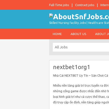
Full-Time jobs
Contract jobs
Intern
Skilled Nursing Facility Jobs | Healthcare S
HOME
ABOUT US
ABOUT 
nextbet1org1
Nhà Cái NEXTBET Uy Tín – Sân Chơi Cá
Nhiều nền tảng giải trí trực tuyến ra đ
những cổng game được nhắc đến nhờ hệ 
loại hình giải trí như cá cược thể thao, 
độ truy cập ổn định, nền tảng giúp người