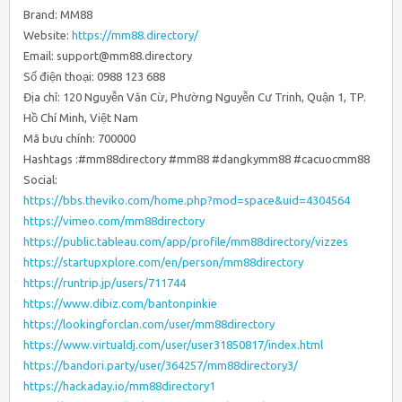
Brand: MM88
Website:
https://mm88.directory/
Email: support@mm88.directory
Số điện thoại: 0988 123 688
Địa chỉ: 120 Nguyễn Văn Cừ, Phường Nguyễn Cư Trinh, Quận 1, TP.
Hồ Chí Minh, Việt Nam
Mã bưu chính: 700000
Hashtags :#mm88directory #mm88 #dangkymm88 #cacuocmm88
Social:
https://bbs.theviko.com/home.php?mod=space&uid=4304564
https://vimeo.com/mm88directory
https://public.tableau.com/app/profile/mm88directory/vizzes
https://startupxplore.com/en/person/mm88directory
https://runtrip.jp/users/711744
https://www.dibiz.com/bantonpinkie
https://lookingforclan.com/user/mm88directory
https://www.virtualdj.com/user/user31850817/index.html
https://bandori.party/user/364257/mm88directory3/
https://hackaday.io/mm88directory1