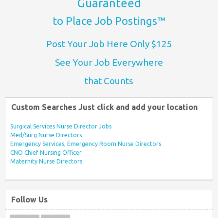
Guaranteed
to Place Job Postings™
Post Your Job Here Only $125
See Your Job Everywhere
that Counts
Custom Searches Just click and add your location
Surgical Services Nurse Director Jobs
Med/Surg Nurse Directors
Emergency Services, Emergency Room Nurse Directors
CNO Chief Nursing Officer
Maternity Nurse Directors
Follow Us