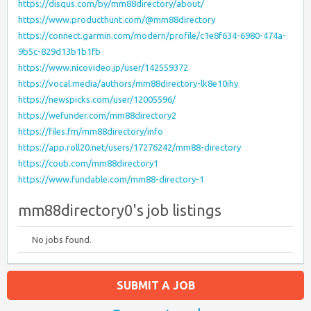
https://disqus.com/by/mm88directory/about/
https://www.producthunt.com/@mm88directory
https://connect.garmin.com/modern/profile/c1e8f634-6980-474a-
9b5c-829d13b1b1fb
https://www.nicovideo.jp/user/142559372
https://vocal.media/authors/mm88directory-lk8e10ihy
https://newspicks.com/user/12005596/
https://wefunder.com/mm88directory2
https://files.fm/mm88directory/info
https://app.roll20.net/users/17276242/mm88-directory
https://coub.com/mm88directory1
https://www.fundable.com/mm88-directory-1
mm88directory0's job listings
No jobs found.
SUBMIT A JOB