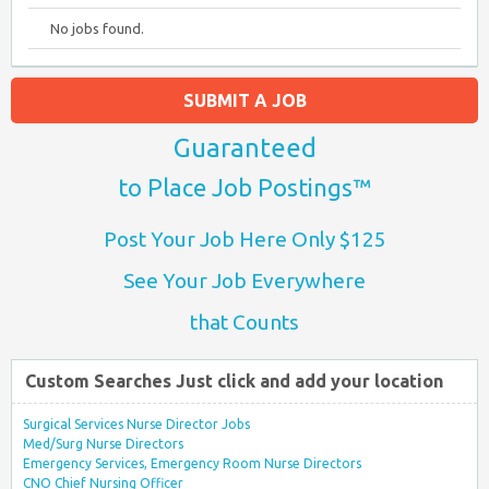
No jobs found.
SUBMIT A JOB
Guaranteed
to Place Job Postings™
Post Your Job Here Only $125
See Your Job Everywhere
that Counts
Custom Searches Just click and add your location
Surgical Services Nurse Director Jobs
Med/Surg Nurse Directors
Emergency Services, Emergency Room Nurse Directors
CNO Chief Nursing Officer