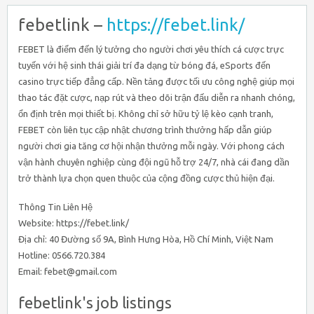
febetlink –
https://febet.link/
FEBET là điểm đến lý tưởng cho người chơi yêu thích cá cược trực
tuyến với hệ sinh thái giải trí đa dạng từ bóng đá, eSports đến
casino trực tiếp đẳng cấp. Nền tảng được tối ưu công nghệ giúp mọi
thao tác đặt cược, nạp rút và theo dõi trận đấu diễn ra nhanh chóng,
ổn định trên mọi thiết bị. Không chỉ sở hữu tỷ lệ kèo cạnh tranh,
FEBET còn liên tục cập nhật chương trình thưởng hấp dẫn giúp
người chơi gia tăng cơ hội nhận thưởng mỗi ngày. Với phong cách
vận hành chuyên nghiệp cùng đội ngũ hỗ trợ 24/7, nhà cái đang dần
trở thành lựa chọn quen thuộc của cộng đồng cược thủ hiện đại.
Thông Tin Liên Hệ
Website: https://febet.link/
Địa chỉ: 40 Đường số 9A, Bình Hưng Hòa, Hồ Chí Minh, Việt Nam
Hotline: 0566.720.384
Email: febet@gmail.com
febetlink's job listings