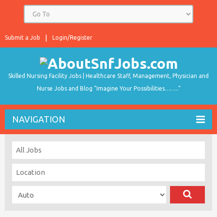
Submit a Job
Login/Register
Skilled Nursing Facility Jobs | Healthcare Staff, Management, Physician and
Nurse Jobs and Blog "Imagine Your Possibilities…….."
NAVIGATION