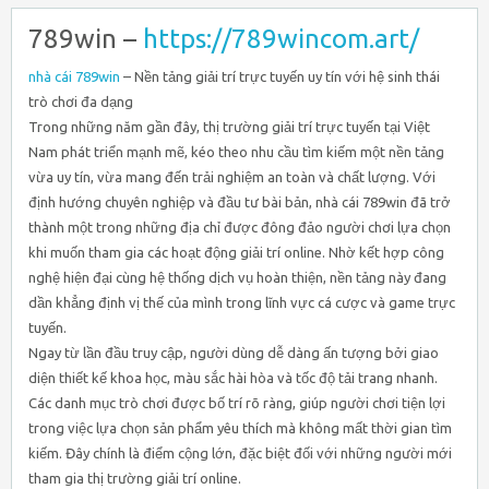
789win –
https://789wincom.art/
nhà cái 789win
– Nền tảng giải trí trực tuyến uy tín với hệ sinh thái
trò chơi đa dạng
Trong những năm gần đây, thị trường giải trí trực tuyến tại Việt
Nam phát triển mạnh mẽ, kéo theo nhu cầu tìm kiếm một nền tảng
vừa uy tín, vừa mang đến trải nghiệm an toàn và chất lượng. Với
định hướng chuyên nghiệp và đầu tư bài bản, nhà cái 789win đã trở
thành một trong những địa chỉ được đông đảo người chơi lựa chọn
khi muốn tham gia các hoạt động giải trí online. Nhờ kết hợp công
nghệ hiện đại cùng hệ thống dịch vụ hoàn thiện, nền tảng này đang
dần khẳng định vị thế của mình trong lĩnh vực cá cược và game trực
tuyến.
Ngay từ lần đầu truy cập, người dùng dễ dàng ấn tượng bởi giao
diện thiết kế khoa học, màu sắc hài hòa và tốc độ tải trang nhanh.
Các danh mục trò chơi được bố trí rõ ràng, giúp người chơi tiện lợi
trong việc lựa chọn sản phẩm yêu thích mà không mất thời gian tìm
kiếm. Đây chính là điểm cộng lớn, đặc biệt đối với những người mới
tham gia thị trường giải trí online.