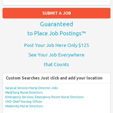
SUBMIT A JOB
Guaranteed
to Place Job Postings™
Post Your Job Here Only $125
See Your Job Everywhere
that Counts
Custom Searches Just click and add your location
Surgical Services Nurse Director Jobs
Med/Surg Nurse Directors
Emergency Services, Emergency Room Nurse Directors
CNO Chief Nursing Officer
Maternity Nurse Directors