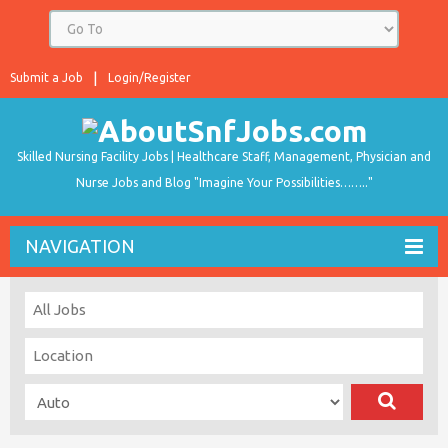
Submit a Job
Login/Register
Skilled Nursing Facility Jobs | Healthcare Staff, Management, Physician and
Nurse Jobs and Blog "Imagine Your Possibilities…….."
NAVIGATION