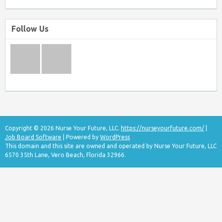
Follow Us
Copyright © 2026 Nurse Your Future, LLC.
https://nurseyourfuture.com/
|
Job Board Software
| Powered by
WordPress
This domain and this site are owned and operated by Nurse Your Future, LLC
6570 35th Lane, Vero Beach, Florida 32966.