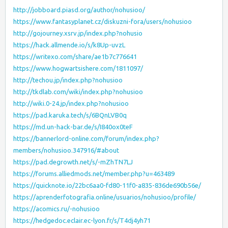
http://jobboard.piasd.org/author/nohusioo/
https://www.fantasyplanet.cz/diskuzni-fora/users/nohusioo
http://gojourney.xsrv.jp/index.php?nohusio
https://hack.allmende.io/s/k8Up-uvzL
https://writexo.com/share/ae1b7c776641
https://www.hogwartsishere.com/1811097/
http://techou.jp/index.php?nohusioo
http://tkdlab.com/wiki/index.php?nohusioo
http://wiki.0-24.jp/index.php?nohusioo
https://pad.karuka.tech/s/6BQnLVB0q
https://md.un-hack-bar.de/s/I840ox0teF
https://bannerlord-online.com/forum/index.php?
members/nohusioo.347916/#about
https://pad.degrowth.net/s/-mZhTN7LJ
https://forums.alliedmods.net/member.php?u=463489
https://quicknote.io/22bc6aa0-fd80-11f0-a835-836de690b56e/
https://aprenderfotografia.online/usuarios/nohusioo/profile/
https://acomics.ru/-nohusioo
https://hedgedoc.eclair.ec-lyon.fr/s/T4dj4yh71