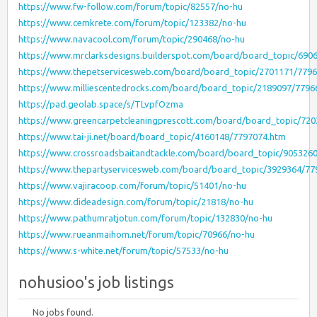
https://www.fw-follow.com/forum/topic/82557/no-hu
https://www.cemkrete.com/forum/topic/123382/no-hu
https://www.navacool.com/forum/topic/290468/no-hu
https://www.mrclarksdesigns.builderspot.com/board/board_topic/690
https://www.thepetservicesweb.com/board/board_topic/2701171/779
https://www.milliescentedrocks.com/board/board_topic/2189097/7796
https://pad.geolab.space/s/TLvpfOzma
https://www.greencarpetcleaningprescott.com/board/board_topic/72
https://www.tai-ji.net/board/board_topic/4160148/7797074.htm
https://www.crossroadsbaitandtackle.com/board/board_topic/905326
https://www.thepartyservicesweb.com/board/board_topic/3929364/77
https://www.vajiracoop.com/forum/topic/51401/no-hu
https://www.dideadesign.com/forum/topic/21818/no-hu
https://www.pathumratjotun.com/forum/topic/132830/no-hu
https://www.rueanmaihom.net/forum/topic/70966/no-hu
https://www.s-white.net/forum/topic/57533/no-hu
nohusioo's job listings
No jobs found.