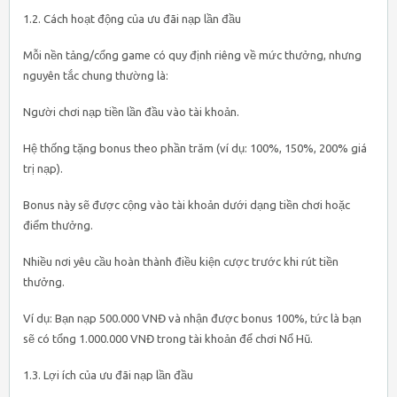
1.2. Cách hoạt động của ưu đãi nạp lần đầu
Mỗi nền tảng/cổng game có quy định riêng về mức thưởng, nhưng
nguyên tắc chung thường là:
Người chơi nạp tiền lần đầu vào tài khoản.
Hệ thống tặng bonus theo phần trăm (ví dụ: 100%, 150%, 200% giá
trị nạp).
Bonus này sẽ được cộng vào tài khoản dưới dạng tiền chơi hoặc
điểm thưởng.
Nhiều nơi yêu cầu hoàn thành điều kiện cược trước khi rút tiền
thưởng.
Ví dụ: Bạn nạp 500.000 VNĐ và nhận được bonus 100%, tức là bạn
sẽ có tổng 1.000.000 VNĐ trong tài khoản để chơi Nổ Hũ.
1.3. Lợi ích của ưu đãi nạp lần đầu