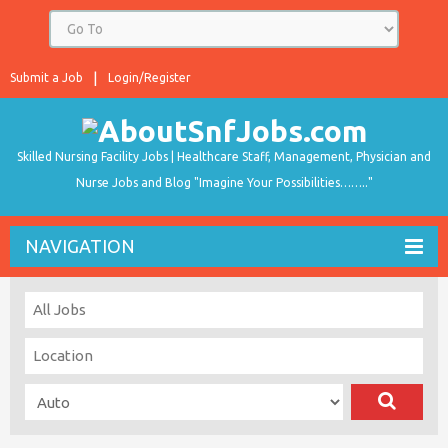
Submit a Job
Login/Register
Skilled Nursing Facility Jobs | Healthcare Staff, Management, Physician and
Nurse Jobs and Blog "Imagine Your Possibilities…….."
NAVIGATION