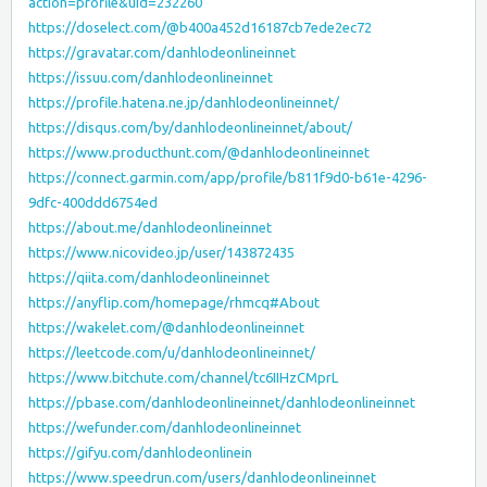
action=profile&uid=232260
https://doselect.com/@b400a452d16187cb7ede2ec72
https://gravatar.com/danhlodeonlineinnet
https://issuu.com/danhlodeonlineinnet
https://profile.hatena.ne.jp/danhlodeonlineinnet/
https://disqus.com/by/danhlodeonlineinnet/about/
https://www.producthunt.com/@danhlodeonlineinnet
https://connect.garmin.com/app/profile/b811f9d0-b61e-4296-
9dfc-400ddd6754ed
https://about.me/danhlodeonlineinnet
https://www.nicovideo.jp/user/143872435
https://qiita.com/danhlodeonlineinnet
https://anyflip.com/homepage/rhmcq#About
https://wakelet.com/@danhlodeonlineinnet
https://leetcode.com/u/danhlodeonlineinnet/
https://www.bitchute.com/channel/tc6IIHzCMprL
https://pbase.com/danhlodeonlineinnet/danhlodeonlineinnet
https://wefunder.com/danhlodeonlineinnet
https://gifyu.com/danhlodeonlinein
https://www.speedrun.com/users/danhlodeonlineinnet